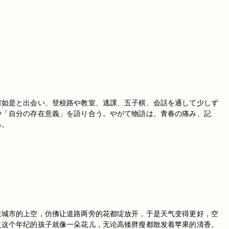
何如是と出会い、登校路や教室、逃課、五子棋、会話を通して少しず
や「自分の存在意義」を語り合う。やがて物語は、青春の痛み、記
る。
在城市的上空，仿佛让道路两旁的花都绽放开，于是天气变得更好，空
之这个年纪的孩子就像一朵花儿，无论高矮胖瘦都散发着苹果的清香。