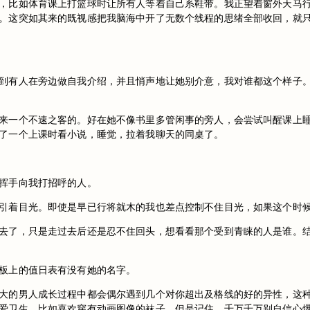
，比如体育课上打篮球时让所有人等着自己系鞋带。我正望着窗外天马
。这突如其来的既视感把我脑海中开了无数个线程的思绪全部收回，就
到有人在旁边做自我介绍，并且悄声地让她别介意，我对谁都这个样子
来一个不速之客的。好在她不像书里多管闲事的旁人，会尝试叫醒课上
了一个上课时看小说，睡觉，拉着我聊天的同桌了。
挥手向我打招呼的人。
引着目光。即使是早已行将就木的我也差点控制不住目光，如果这个时
去了，只是走过去后还是忍不住回头，想看看那个受到青睐的人是谁。
板上的值日表有没有她的名字。
大的男人成长过程中都会偶尔遇到几个对你超出及格线的好的异性，这
爱卫生，比如喜欢穿有动画图像的袜子，但是记住，千万千万别自信心