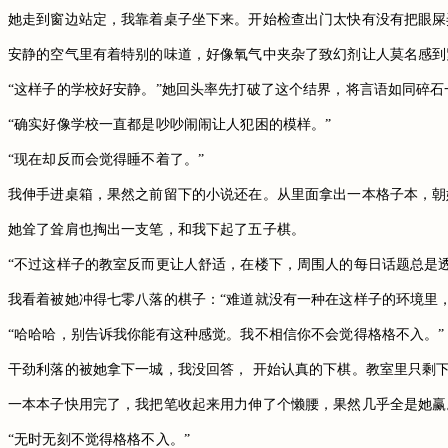
她走到窗边站定，我靠着桌子坐下来。开始检查出门太快有没有把眼屎
安静的空气里有着特别的味道，好像氧气中夹杂了致幻剂让人莫名感到
“这样子的学校好安静。”她回头率先打破了这个结界，将言语如同碎
“确实好像学校一直都是吵吵闹闹让人犯困的模样。”
“现在却反而会觉得睡不着了。”
我伸手进桌箱，果然之前留下的小说还在。从里面拿出一本格子本，朝
她耸了耸肩也掏出一支笔，和我下起了五子棋。
“不过这样子的教室反而更让人舒适，在楼下，周围人的每日话题总是
我看着被她冲得七零八落的棋子：“难道就没有一种在这样子的环境里
“哈哈哈，别告诉我你能有这种感觉。我不相信你不会觉得格格不入。”
干劲利落的被她拿下一城，我没回答， 开始认真的下棋。教室里只剩
一本本子快用完了，我把笔收起来用力伸了个懒腰，果然几乎全是她赢
“无时无刻不觉得格格不入。”