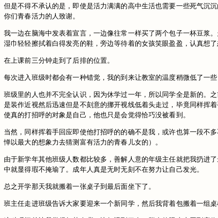
但是不得不承认的是，即使是活力满满的高中生活也需要一些死气沉沉
你们青春活力的人致谢。
我一边在脑海中发表着宣言，一边像往常一样买了两个包子一杯豆浆。
湿巾轻轻擦拭着白得发亮的鞋，旁边等待着的女孩笑眼盈盈，认真想了
在上课前三分钟走到了后排的位置。
每次进入班级时都会有一种错觉，我的到来让教室的温度稍微低了一些
班级里的人也并不完全认识，因为休学过一年，所以同学全是新的。之
是装作近视然后迅速但是不刻意的挪开视线低着头走过，毕竟同样挥着
使真的打招呼的对象是自己，他也只是会觉得恰巧没被看到。
当然，同样挥着手回应即使他打招呼的的确不是我，或许也算一段不多
惮以最大的想象力去猜测富有活力的青春儿女的）。
由于新学年其他班级人数都比较多，善解人意的年级主任就把我扔进了
中就显得瑕不掩瑜了。成年人真是无时无刻不在努力让自己发光。
总之开学那天我就搬着一张桌子到最后面坐下了。
班主任走进班级告诉大家要迎来一个新同学，然后我背着包搬着一组桌