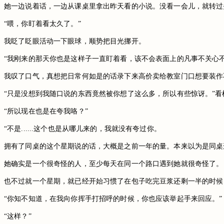
她一边说着话，一边从课桌里拿出昨天看的小说。没看一会儿，就转过
“喂，你盯着看太久了。”
我眨了眨眼活动一下眼球，顺势把目光挪开。
“我刚来的那天你也是这样子一直盯着看，该不会表面上的凡事不关心
我叹了口气，真想把日常何如是的话录下来高价卖给教室门口想要装作
“只是没想到我随口说的东西竟然被你想了这么多，所以有些惊讶。”
“所以现在也是在夸我咯？”
“不是......这个也是从哪儿来的，我就没有夸过你。
拥有了同桌的这个星期说的话，大概是之前一年的量。本来以为是同桌
她确实是一个很奇怪的人，至少每天在同一个路口遇到她就很奇怪了。
也不过就一个星期，就已经开始习惯了在包子吃完豆浆还剩一半的时候
“你知不知道，在我向你挥手打招呼的时候，你也应该举起手来回应。”
“这样？”