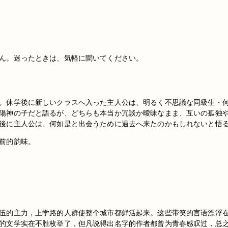
ん。迷ったときは、気軽に聞いてください。
。休学後に新しいクラスへ入った主人公は、明るく不思議な同級生・
陽神の子だと語るが、どちらも本当か冗談か曖昧なまま、互いの孤独
後に主人公は、何如是と出会うために過去へ来たのかもしれないと悟
前的韵味。
伍的主力，上学路的人群使整个城市都鲜活起来。这些带笑的言语漂浮
的文学实在不胜枚举了，但凡说得出名字的作者都曾为青春感叹过，总