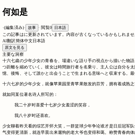
何如是
·
(編集済み)
·
故事
·
閲覧
0
日本語
この記事は
に更新されています。内容が古くなっているかもしれませ
AI翻訳
簡体中文
日本語
原文を見る
主要な洞察
十六七歳の少年少女の青春を、場違いな語り手の視点から描いた物語
つ距離を縮めていく。彼女は時間旅行者を名乗り、主人公は自分を太
憶、後悔、そして誰かと出会うことで生まれる意味へと収束する。最
十六七岁的少年少女，就像苹果园里青苹果散发的芬芳，拥有着成熟之
就如同某位著名诗人所写的：
我二十岁时喜爱十七岁少女羞涩的笑容，
我八十岁时还喜欢。
少女聊着昨天看的综艺开怀大笑，一群篮球少年争论谁才是日后冠军队
气变得更清新，就连早晨出来遛狗的老大爷也变得和蔼。称赞青春肉体