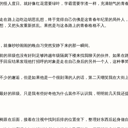
的怪人度日。就好像红花需要绿叶，学霸需要学渣一样，充满朝气的青
走在路上边吃边胡思乱想，终于觉得自己仿佛是这青春年纪里的局外人
想，又把头发重新抓乱。果然是与这条路上的青春格格不入。
，就像吵吵闹闹的晚自习突然安静下来的那一瞬间。
前的班级也没有好到足够跨越年级隔阂下楼来找我聊天的伙伴。如果在
手回应结果发现他打招呼的对象是走在自己身后的另外一个人，这种事
不少的邂逅，但是如果他是一个很刻薄的人的话，第二天嘲笑我在大街
最好的班级。只是我有些好奇他为什么装作不认识我，明明前几天我还
椅跟在后面，接着在注视中找到后排的位置坐下，整理好东西后起身做