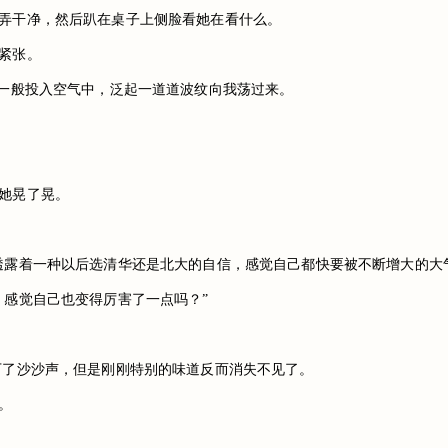
弄干净，然后趴在桌子上侧脸看她在看什么。
紧张。
石一般投入空气中，泛起一道道波纹向我荡过来。
她晃了晃。
透露着一种以后选清华还是北大的自信，感觉自己都快要被不断增大的大
，感觉自己也变得厉害了一点吗？”
下了沙沙声，但是刚刚特别的味道反而消失不见了。
。