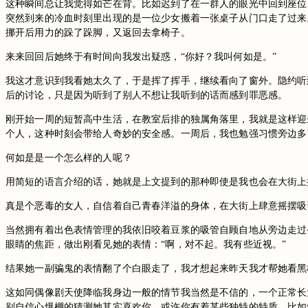
这种瞬间总让我觉得如芒在背。比如迟到了在一群人的眼光中回到座位
突然到来的冷血时刻里出现的是一位少女搬着一张桌子从门口走了过来
挪开后用力的跺了跺脚，又返回去拿椅子。
来来回回后她终于有时间向我发出疑惑，“你好？我叫何如是。”
我这才意识到我看她太久了，于是挥了挥手，继续看向了窗外。隐约听
后的讨论，只是因为听到了别人不想让我听到的话而感到罪恶感。
刚开始一周的短暂高中生活，在教室后排的独属角落里，我就是这样迎
个人，这种时刻会带给人奇妙的安全感。一周后，我也勉强习惯旁边多
何如是是一个怎么样的人呢？
用简短的语言介绍的话，她就是上文提到的那种即使是我也会在大街上
真是个恶毒的女人，自信着自己青春洋溢的身体，在大街上肆意摇摆吸
当然拥有着出色表情管理的我依旧咬着豆浆的吸管自顾自地从旁边走过
眼睛的焦距，做出刚看见她的表情：“啊，对不起。我有些近视。”
结果她一副骗鬼的表情翻了个白眼走了，我才想起来昨天我才帮她看黑
这如同偶像剧天使降临我身边一般的情节我当然是不信的，一个正常长
别自信心爆棚的猜测她其实喜欢你。或许你有着某些独特的特质，比如