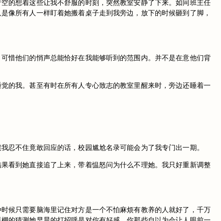
行空的想着这些让我不舒服的时刻，突然教室安静了下来。如同班主任
只是像所有人一样盯着她搬着桌子走到我旁边，放下的时候砸到了脚，
。可惜他们的悄声总能恰好在我能够听到的范围内。并不是在意他们背
睡觉的我。甚至有时在所有人专心致志的教室里醒来时，旁边还睡着一
候我忍不住竟敢回应的话，校园尴尬名录可能会为了我专门出一期。
结果看到她直接追了上来，带着愠怒问为什么不理她。我只好重新调整
种时候只需要脑海里记住对方是一个不怕麻烦有教养的人就好了，千万
爆棚的猜测她早晨的打招呼是对你有好感。你那些自以为会让人眼前一