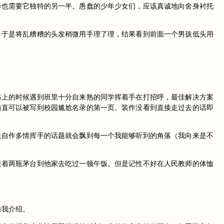
春也需要它独特的另一半。愚蠢的少年少女们，应该真诚地向舍身衬托
，于是将乱糟糟的头发稍微用手理了理，结果看到前面一个男孩低头用
路上的时候遇到班里十分自来熟的同学挥着手在打招呼，最佳解决方案
简直可以被写到校园尴尬名录的第一页。装作没看到直接走过去的话即
上自作多情挥手的话题就会飘到每一个我能够听到的角落（我向来是不
提着两瓶茅台到他家去吃过一顿午饭。但是记性不好在人民教师的体恤
自我介绍。