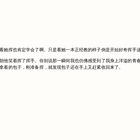
看她挥也肯定学会了啊。只是看她一本正经教的样子倒是开始好奇挥手
朝他笑着挥了挥手。你别说那一瞬间我也仿佛感受到了我身上洋溢的青
拿着的包子，刚准备挥，就发现包子还在手上又赶紧收回来了。