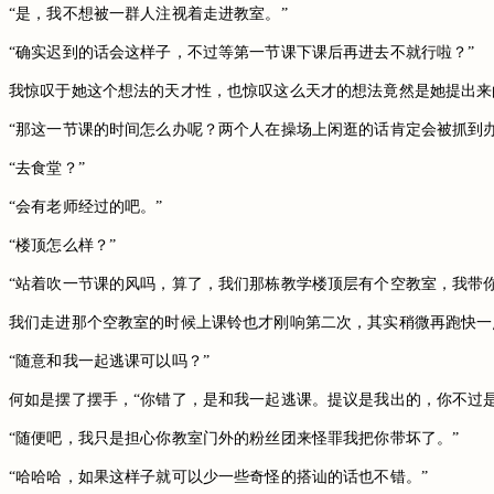
“是，我不想被一群人注视着走进教室。”
“确实迟到的话会这样子，不过等第一节课下课后再进去不就行啦？”
我惊叹于她这个想法的天才性，也惊叹这么天才的想法竟然是她提出来
“那这一节课的时间怎么办呢？两个人在操场上闲逛的话肯定会被抓到办
“去食堂？”
“会有老师经过的吧。”
“楼顶怎么样？”
“站着吹一节课的风吗，算了，我们那栋教学楼顶层有个空教室，我带你
我们走进那个空教室的时候上课铃也才刚响第二次，其实稍微再跑快一
“随意和我一起逃课可以吗？”
何如是摆了摆手，“你错了，是和我一起逃课。提议是我出的，你不过是
“随便吧，我只是担心你教室门外的粉丝团来怪罪我把你带坏了。”
“哈哈哈，如果这样子就可以少一些奇怪的搭讪的话也不错。”