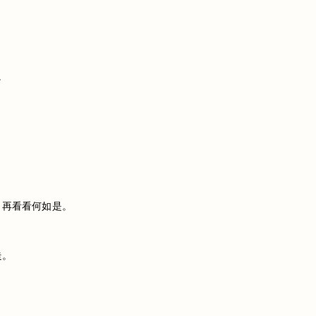
”
，再看看何如是。
走。